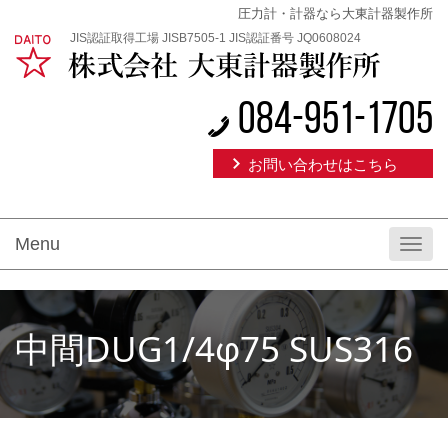
圧力計・計器なら大東計器製作所
JIS認証取得工場 JISB7505-1 JIS認証番号 JQ0608024
084-951-1705
お問い合わせはこちら
Menu
Toggl
navig
中間DUG1/4φ75 SUS316