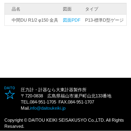
品名
図面
タイプ
中間DU R1/2 φ150 金具
図面PDF
P13-標準D型ゲージ
P
圧力計・計器なら大東計器製作所
〒720-0838 広島県福山市瀬戸町山北133番地
TEL.084-951-1705 FAX.084-951-1707
Mail.
info@daitoukeiki.jp
Copyright © DAITOU KEIKI SEISAKUSYO Co.,LTD. All Rights
Resarved.