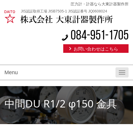
圧力計・計器なら大東計器製作所
JIS認証取得工場 JISB7505-1 JIS認証番号 JQ0608024
084-951-1705
お問い合わせはこちら
Menu
Toggl
navig
中間DU R1/2 φ150 金具