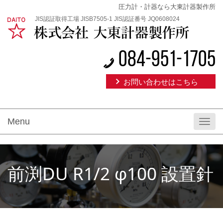
圧力計・計器なら大東計器製作所
JIS認証取得工場 JISB7505-1 JIS認証番号 JQ0608024
084-951-1705
お問い合わせはこちら
Menu
Toggl
navig
前渕DU R1/2 φ100 設置針