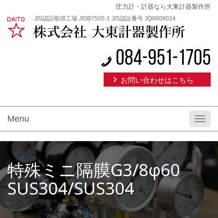
圧力計・計器なら大東計器製作所
JIS認証取得工場 JISB7505-1 JIS認証番号 JQ0608024
084-951-1705
お問い合わせはこちら
Menu
Toggl
navig
特殊ミニ隔膜G3/8φ60
SUS304/SUS304