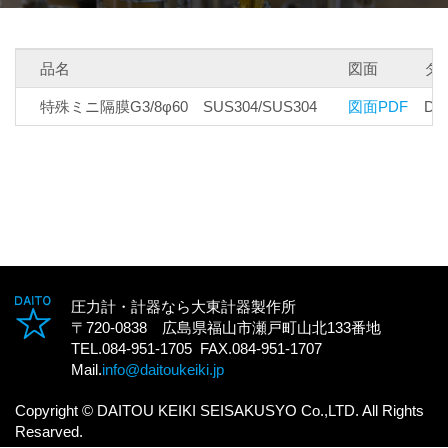
品名
図面
タ
特殊ミニ隔膜G3/8φ60 SUS304/SUS304
図面PDF
D
圧力計・計器なら大東計器製作所
〒720-0838 広島県福山市瀬戸町山北133番地
TEL.084-951-1705 FAX.084-951-1707
Mail.
info@daitoukeiki.jp
Copyright © DAITOU KEIKI SEISAKUSYO Co.,LTD. All Rights
Resarved.