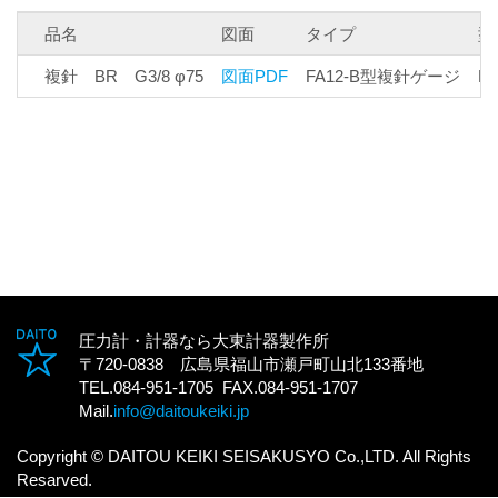
品名
図面
タイプ
型
複針 BR G3/8 φ75
図面PDF
FA12-B型複針ゲージ
FA
圧力計・計器なら大東計器製作所
〒720-0838 広島県福山市瀬戸町山北133番地
TEL.084-951-1705 FAX.084-951-1707
Mail.
info@daitoukeiki.jp
Copyright © DAITOU KEIKI SEISAKUSYO Co.,LTD. All Rights
Resarved.