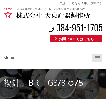
圧力計・計器なら大東計器製作所
JIS認証取得工場 JISB7505-1 JIS認証番号 JQ0608024
084-951-1705
お問い合わせはこちら
Menu
Toggl
navig
複針 BR G3/8 φ75