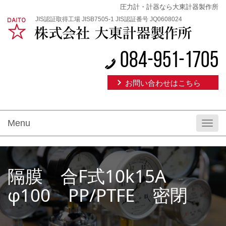
圧力計・計器なら大東計器製作所
JIS認証取得工場 JISB7505-1 JIS認証番号 JQ0608024
084-951-1705
お問い合わせはこちら
Menu
Toggl
navig
隔膜 合F式10k15A
φ100 PP/PTFE 密閉