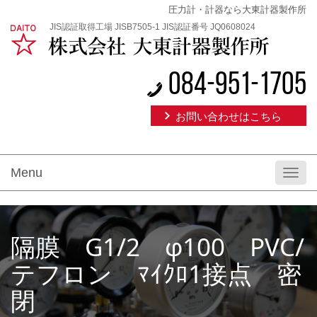
圧力計・計器なら大東計器製作所
JIS認証取得工場 JISB7505-1 JIS認証番号 JQ0608024
084-951-1705
お問い合わせはこちら
Menu
Toggl
navig
隔膜 G1/2 φ100 PVC/
テフロン ﾏｲｸﾛ1接点 密
閉