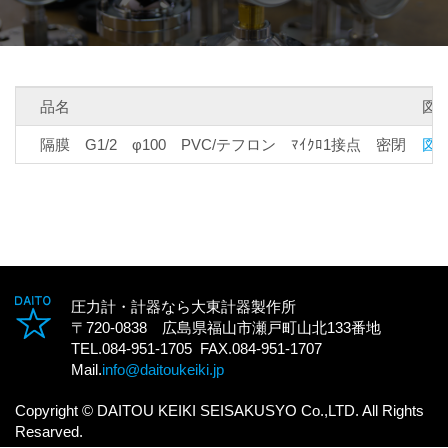
品名
図
隔膜 G1/2 φ100 PVC/テフロン ﾏｲｸﾛ1接点 密閉
図面
圧力計・計器なら大東計器製作所
〒720-0838 広島県福山市瀬戸町山北133番地
TEL.084-951-1705 FAX.084-951-1707
Mail.
info@daitoukeiki.jp
Copyright © DAITOU KEIKI SEISAKUSYO Co.,LTD. All Rights
Resarved.