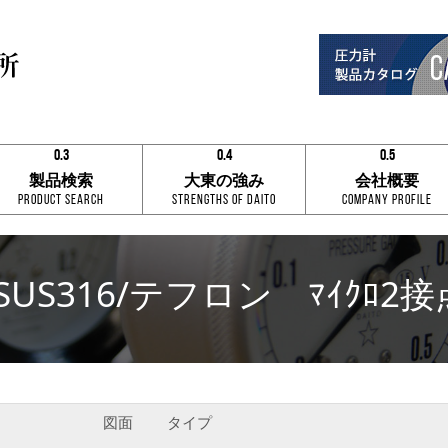
0.3
0.4
0.5
0.1
0.1
0.1
製品検索
大東の強み
会社概要
0.2
0.2
0.2
Product Search
Strengths of Daito
Company Profile
0.3
0.3
0.3
0.4
0.4
0.4
0.5
0.5
0.5
0.6
0.6
0.6
0.7
0.7
0.7
SUS316/テフロン ﾏｲｸﾛ2
0.8
0.8
0.8
0.9
0.9
0.9
0.3
0.4
0.5
図面
タイプ