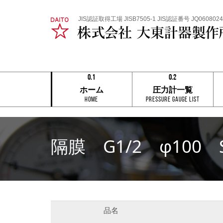
JIS認証取得工場 JISB7505-1 JIS認証番号 JQ0608024
0.1
0.2
0.1
0.1
ホーム
圧力計一覧
0.2
0.2
HOME
Pressure Gauge List
0.3
0.3
0.4
0.4
0.5
0.5
0.6
0.6
0.7
0.7
隔膜 G1/2 φ100 
0.8
0.8
0.9
0.9
0.1
0.2
品名