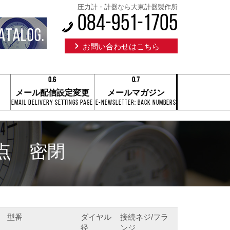
圧力計・計器なら大東計器製作所
084-951-1705
お問い合わせはこちら
0.6
0.7
0.1
0.1
メール配信設定変更
メールマガジン
0.2
0.2
Email Delivery Settings Page
E-Newsletter: Back Numbers
0.3
0.3
0.4
0.4
0.5
0.5
0.6
0.6
0.7
0.7
接点 密閉
0.8
0.8
0.9
0.9
0.6
0.7
型番
ダイヤル
接続ネジ/フラ
径
ンジ