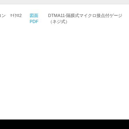
ロン ﾏｲｸﾛ2
図面
DTMA11-隔膜式マイクロ接点付ゲージ
PDF
（ネジ式）