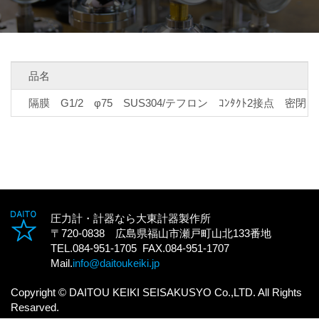
品名
隔膜 G1/2 φ75 SUS304/テフロン ｺﾝﾀｸﾄ2接点 密閉
圧力計・計器なら大東計器製作所
〒720-0838 広島県福山市瀬戸町山北133番地
TEL.084-951-1705 FAX.084-951-1707
Mail.
info@daitoukeiki.jp
Copyright © DAITOU KEIKI SEISAKUSYO Co.,LTD. All Rights
Resarved.