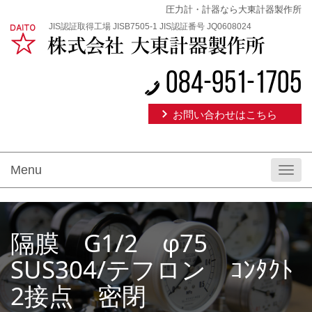
圧力計・計器なら大東計器製作所
JIS認証取得工場 JISB7505-1 JIS認証番号 JQ0608024
084-951-1705
お問い合わせはこちら
Menu
Toggl
navig
隔膜 G1/2 φ75
SUS304/テフロン ｺﾝﾀｸﾄ
2接点 密閉