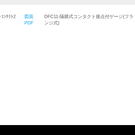
ｺﾝﾀｸﾄ2
図面
DFC11-隔膜式コンタクト接点付ゲージ(フラ
PDF
ンジ式)