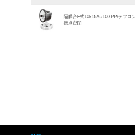
隔膜合F式10k15Aφ100 PP/テフロン
接点密閉