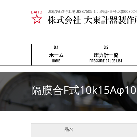
JIS認証取得工場 JISB7505-1 JIS認証番号 JQ0608024
0.1
0.2
0.1
0.1
ホーム
圧力計一覧
0.2
0.2
HOME
Pressure Gauge List
0.3
0.3
0.4
0.4
0.5
0.5
0.6
0.6
0.7
0.7
隔膜合F式10k15Aφ1
0.8
0.8
0.9
0.9
0.1
0.2
品名