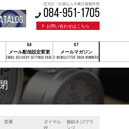
圧力計・計器なら大東計器製作所
084-951-1705
お問い合わせはこちら
0.6
0.7
0.1
0.1
メール配信設定変更
メールマガジン
0.2
0.2
Email Delivery Settings Page
E-Newsletter: Back Numbers
0.3
0.3
0.4
0.4
0.5
0.5
0.6
0.6
0.7
0.7
密閉
0.8
0.8
0.9
0.9
0.6
0.7
型番
ダイヤル
接続ネジ/フラ
径
ンジ