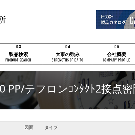
0.3
0.4
0.5
0.1
0.1
0.1
製品検索
大東の強み
会社概要
0.2
0.2
0.2
Product Search
Strengths of Daito
Company Profile
0.3
0.3
0.3
0.4
0.4
0.4
0.5
0.5
0.5
0.6
0.6
0.6
0.7
0.7
0.7
00 PP/テフロンｺﾝﾀｸﾄ2接点
0.8
0.8
0.8
0.9
0.9
0.9
0.3
0.4
0.5
図面
タイプ