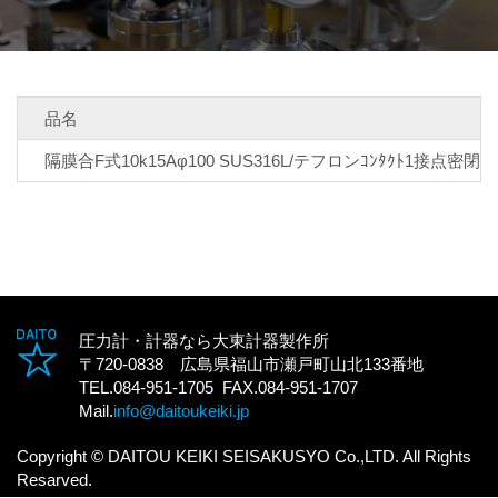
品名
隔膜合F式10k15Aφ100 SUS316L/テフロンｺﾝﾀｸﾄ1接点密閉
圧力計・計器なら大東計器製作所
〒720-0838 広島県福山市瀬戸町山北133番地
TEL.084-951-1705 FAX.084-951-1707
Mail.
info@daitoukeiki.jp
Copyright © DAITOU KEIKI SEISAKUSYO Co.,LTD. All Rights
Resarved.