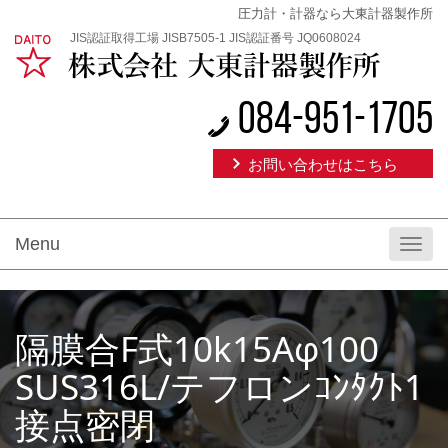
圧力計・計器なら大東計器製作所
JIS認証取得工場 JISB7505-1 JIS認証番号 JQ0608024
084-951-1705
お問い合わせはこちら
Menu
Toggl
navig
隔膜合F式10k15Aφ100
SUS316L/テフロンｺﾝﾀｸﾄ1
接点密閉