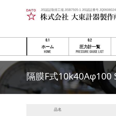
JIS認証取得工場 JISB7505-1 JIS認証番号 JQ0608024
0.1
0.2
0.1
0.1
ホーム
圧力計一覧
0.2
0.2
HOME
Pressure Gauge List
0.3
0.3
0.4
0.4
0.5
0.5
0.6
0.6
0.7
0.7
隔膜F式10k40Aφ100
0.8
0.8
0.9
0.9
0.1
0.2
品名