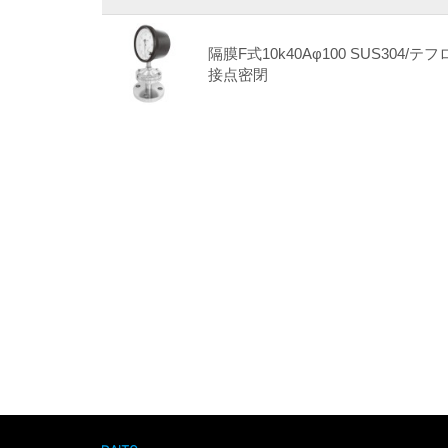
隔膜F式10k40Aφ100 SUS304/テフ
接点密閉