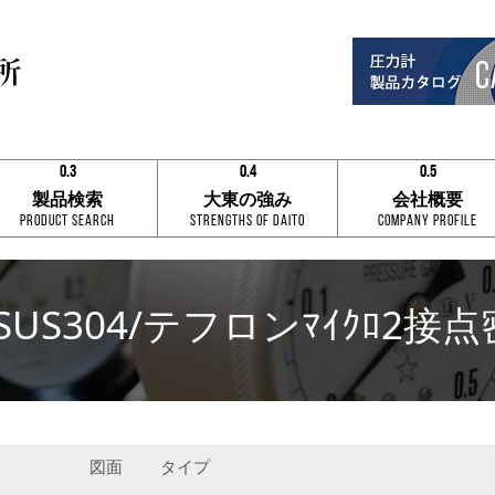
0.3
0.4
0.5
0.1
0.1
0.1
製品検索
大東の強み
会社概要
0.2
0.2
0.2
Product Search
Strengths of Daito
Company Profile
0.3
0.3
0.3
0.4
0.4
0.4
0.5
0.5
0.5
0.6
0.6
0.6
0.7
0.7
0.7
 SUS304/テフロンﾏｲｸﾛ2接
0.8
0.8
0.8
0.9
0.9
0.9
0.3
0.4
0.5
図面
タイプ