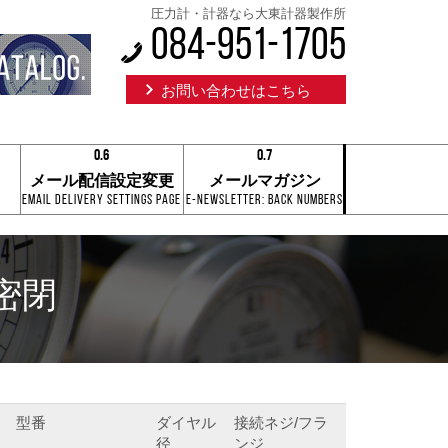
圧力計・計器なら大東計器製作所
084-951-1705
お問い合わせはこちら
0.6
0.7
0.1
0.1
メール配信設定変更
メールマガジン
0.2
0.2
Email Delivery Settings Page
E-Newsletter: Back Numbers
0.3
0.3
0.4
0.4
0.5
0.5
0.6
0.6
0.7
0.7
点密閉
0.8
0.8
0.9
0.9
0.6
0.7
型番
ダイヤル
接続ネジ/フラ
径
ンジ