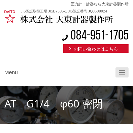
圧力計・計器なら大東計器製作所
JIS認証取得工場 JISB7505-1 JIS認証番号 JQ0608024
084-951-1705
お問い合わせはこちら
Menu
Toggl
navig
AT G1/4 φ60 密閉