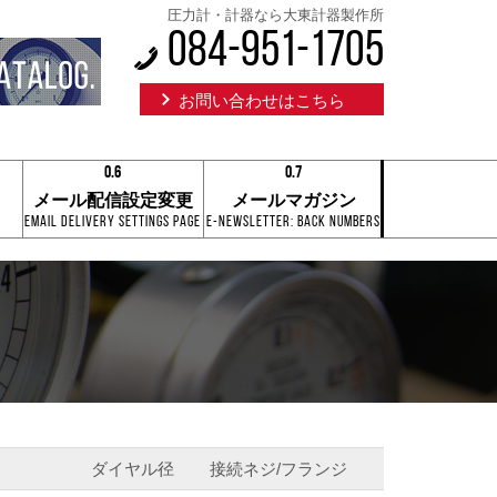
圧力計・計器なら大東計器製作所
084-951-1705
お問い合わせはこちら
0.6
0.7
0.1
0.1
メール配信設定変更
メールマガジン
0.2
0.2
Email Delivery Settings Page
E-Newsletter: Back Numbers
0.3
0.3
0.4
0.4
0.5
0.5
0.6
0.6
0.7
0.7
0.8
0.8
0.9
0.9
0.6
0.7
ダイヤル径
接続ネジ/フランジ