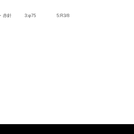
・・赤針
3:φ75
5:R3/8