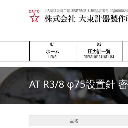
JIS認証取得工場 JISB7505-1 JIS認証番号 JQ0608024
0.1
0.2
0.1
0.1
ホーム
圧力計一覧
0.2
0.2
HOME
Pressure Gauge List
0.3
0.3
0.4
0.4
0.5
0.5
0.6
0.6
0.7
0.7
AT R3/8 φ75設置針 
0.8
0.8
0.9
0.9
0.1
0.2
品名