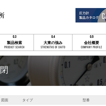
0.3
0.4
0.5
0.1
0.1
0.1
製品検索
大東の強み
会社概要
0.2
0.2
0.2
Product Search
Strengths of Daito
Company Profile
0.3
0.3
0.3
0.4
0.4
0.4
0.5
0.5
0.5
0.6
0.6
0.6
0.7
0.7
0.7
密閉
0.8
0.8
0.8
0.9
0.9
0.9
0.3
0.4
0.5
図面
タイプ
型番