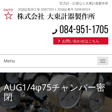
圧力計・計器なら大東計器製作所
JIS認証取得工場 JISB7505-1 JIS認証番号 JQ0608024
084-951-1705
お問い合わせはこちら
Menu
Toggl
navig
AUG1/4φ75チャンバー密
閉