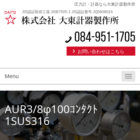
圧力計・計器なら大東計器製作所
JIS認証取得工場 JISB7505-1 JIS認証番号 JQ0608024
084-951-1705
お問い合わせはこちら
Menu
Toggl
navig
AUR3/8φ100ｺﾝﾀｸﾄ
1SUS316