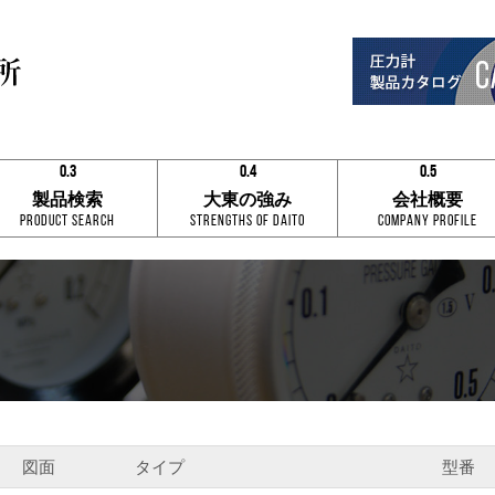
0.3
0.4
0.5
0.1
0.1
0.1
製品検索
大東の強み
会社概要
0.2
0.2
0.2
Product Search
Strengths of Daito
Company Profile
0.3
0.3
0.3
0.4
0.4
0.4
0.5
0.5
0.5
0.6
0.6
0.6
0.7
0.7
0.7
0.8
0.8
0.8
0.9
0.9
0.9
0.3
0.4
0.5
図面
タイプ
型番