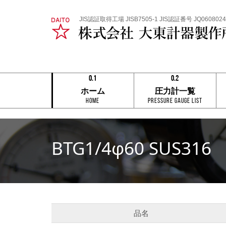
JIS認証取得工場 JISB7505-1 JIS認証番号 JQ0608024
0.1
0.2
0.1
0.1
ホーム
圧力計一覧
0.2
0.2
HOME
Pressure Gauge List
0.3
0.3
0.4
0.4
0.5
0.5
0.6
0.6
0.7
0.7
BTG1/4φ60 SUS316
0.8
0.8
0.9
0.9
0.1
0.2
品名