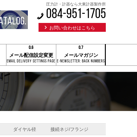
圧力計・計器なら大東計器製作所
084-951-1705
お問い合わせはこちら
0.6
0.7
0.1
0.1
メール配信設定変更
メールマガジン
0.2
0.2
Email Delivery Settings Page
E-Newsletter: Back Numbers
0.3
0.3
0.4
0.4
0.5
0.5
0.6
0.6
0.7
0.7
0.8
0.8
0.9
0.9
0.6
0.7
ダイヤル径
接続ネジ/フランジ