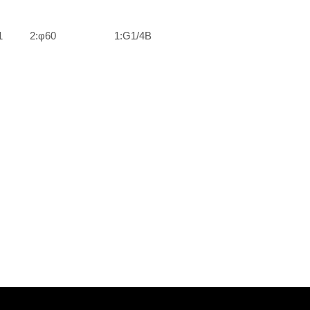
1
2:φ60
1:G1/4B