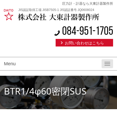
圧力計・計器なら大東計器製作所
JIS認証取得工場 JISB7505-1 JIS認証番号 JQ0608024
084-951-1705
お問い合わせはこちら
Menu
Toggl
navig
BTR1/4φ60密閉SUS