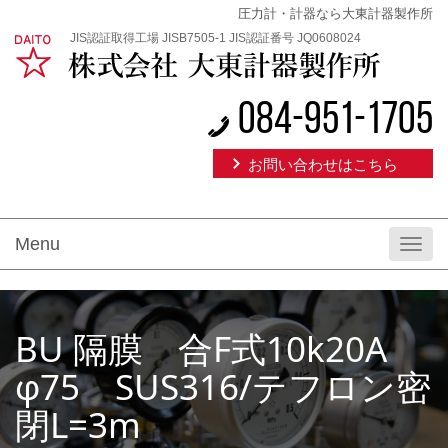
圧力計・計器なら大東計器製作所
JIS認証取得工場 JISB7505-1 JIS認証番号 JQ0608024
084-951-1705
お問い合わせはこちら
Menu
Toggl
navig
BU 隔膜 合F式10k20A
φ75 SUS316/テフロン密
閉L=3m