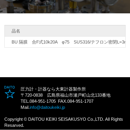
品名
BU 隔膜 合F式10k20A φ75 SUS316/テフロン密閉L=3m
圧力計・計器なら大東計器製作所
〒720-0838 広島県福山市瀬戸町山北133番地
TEL.084-951-1705 FAX.084-951-1707
Mail.
info@daitoukeiki.jp
Copyright © DAITOU KEIKI SEISAKUSYO Co.,LTD. All Rights
Resarved.