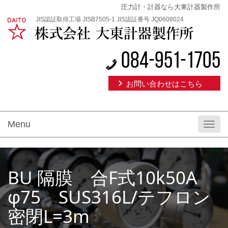
圧力計・計器なら大東計器製作所
JIS認証取得工場 JISB7505-1 JIS認証番号 JQ0608024
084-951-1705
お問い合わせはこちら
Menu
Toggl
navig
BU 隔膜 合F式10k50A
φ75 SUS316L/テフロン
密閉L=3m