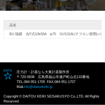
品名
BU 隔膜 合F式10k50A φ75 SUS316L/テフロン密閉L=3
圧力計・計器なら大東計器製作所
〒720-0838 広島県福山市瀬戸町山北133番地
TEL.084-951-1705 FAX.084-951-1707
Mail.
info@daitoukeiki.jp
Copyright © DAITOU KEIKI SEISAKUSYO Co.,LTD. All Rights
Resarved.