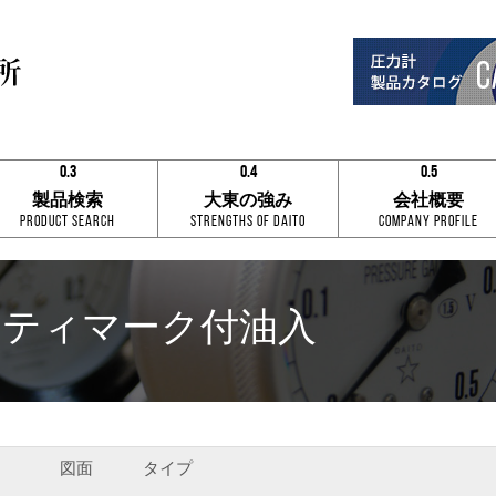
0.3
0.4
0.5
0.1
0.1
0.1
製品検索
大東の強み
会社概要
0.2
0.2
0.2
Product Search
Strengths of Daito
Company Profile
0.3
0.3
0.3
0.4
0.4
0.4
0.5
0.5
0.5
0.6
0.6
0.6
0.7
0.7
0.7
セイフティマーク付油入
0.8
0.8
0.8
0.9
0.9
0.9
0.3
0.4
0.5
図面
タイプ