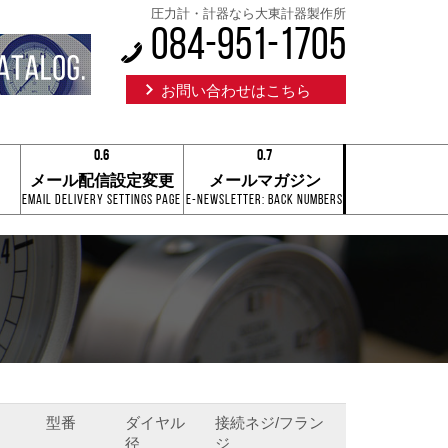
圧力計・計器なら大東計器製作所
084-951-1705
お問い合わせはこちら
0.6
0.7
0.1
0.1
メール配信設定変更
メールマガジン
0.2
0.2
Email Delivery Settings Page
E-Newsletter: Back Numbers
0.3
0.3
0.4
0.4
0.5
0.5
0.6
0.6
0.7
0.7
0.8
0.8
0.9
0.9
0.6
0.7
型番
ダイヤル
接続ネジ/フラン
径
ジ