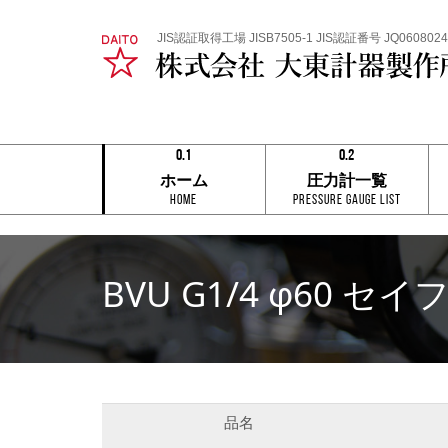
JIS認証取得工場 JISB7505-1 JIS認証番号 JQ0608024
0.1
0.2
0.1
0.1
ホーム
圧力計一覧
0.2
0.2
HOME
Pressure Gauge List
0.3
0.3
0.4
0.4
0.5
0.5
0.6
0.6
0.7
0.7
BVU G1/4 φ60 
0.8
0.8
0.9
0.9
0.1
0.2
品名