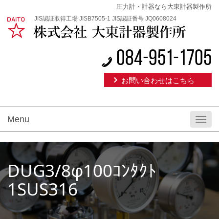
圧力計・計器なら大東計器製作所
JIS認証取得工場 JISB7505-1 JIS認証番号 JQ0608024
084-951-1705
お問い合わせはこちら
Menu
Toggl
navig
DUG3/8φ100ｺﾝﾀｸﾄ
1SUS316