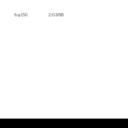
6:φ150
2:G3/8B