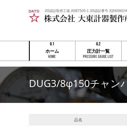
JIS認証取得工場 JISB7505-1 JIS認証番号 JQ0608024
0.1
0.2
0.1
0.1
ホーム
圧力計一覧
0.2
0.2
HOME
Pressure Gauge List
0.3
0.3
0.4
0.4
0.5
0.5
0.6
0.6
0.7
0.7
DUG3/8φ150チャン
0.8
0.8
0.9
0.9
0.1
0.2
品名