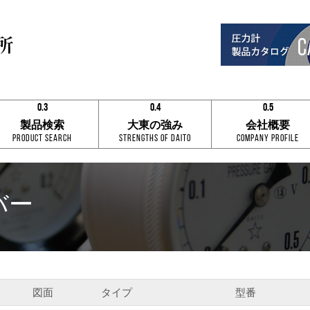
0.3
0.4
0.5
0.1
0.1
0.1
製品検索
大東の強み
会社概要
0.2
0.2
0.2
Product Search
Strengths of Daito
Company Profile
0.3
0.3
0.3
0.4
0.4
0.4
0.5
0.5
0.5
0.6
0.6
0.6
0.7
0.7
0.7
バー
0.8
0.8
0.8
0.9
0.9
0.9
0.3
0.4
0.5
図面
タイプ
型番