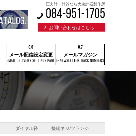
圧力計・計器なら大東計器製作所
084-951-1705
お問い合わせはこちら
0.6
0.7
0.1
0.1
メール配信設定変更
メールマガジン
0.2
0.2
Email Delivery Settings Page
E-Newsletter: Back Numbers
0.3
0.3
0.4
0.4
0.5
0.5
0.6
0.6
0.7
0.7
0.8
0.8
0.9
0.9
0.6
0.7
ダイヤル径
接続ネジ/フランジ