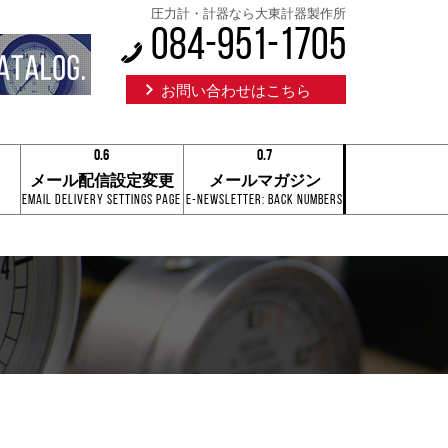
圧力計・計器なら大東計器製作所
084-951-1705
お問い合わせはこちら
0.6
0.7
0.1
0.1
メール配信設定変更
メールマガジン
0.2
0.2
Email Delivery Settings Page
E-Newsletter: Back Numbers
0.3
0.3
0.4
0.4
0.5
0.5
0.6
0.6
0.7
0.7
0.8
0.8
0.9
0.9
0.6
0.7