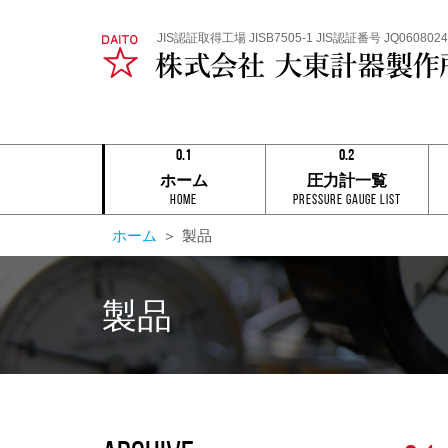
JIS認証取得工場 JISB7505-1 JIS認証番号 JQ0608024
0.1
0.2
0.1
0.1
ホーム
圧力計一覧
0.2
0.2
HOME
Pressure Gauge List
0.3
0.3
0.4
0.4
ホーム
＞
製品
0.5
0.5
0.6
0.6
0.7
0.7
0.8
0.8
製品
0.9
0.9
0.1
0.2