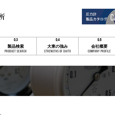
0.3
0.4
0.5
0.1
0.1
0.1
製品検索
大東の強み
会社概要
0.2
0.2
0.2
Product Search
Strengths of Daito
Company Profile
0.3
0.3
0.3
0.4
0.4
0.4
0.5
0.5
0.5
0.6
0.6
0.6
0.7
0.7
0.7
0.8
0.8
0.8
0.9
0.9
0.9
0.3
0.4
0.5