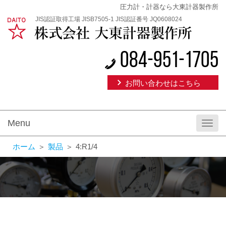
圧力計・計器なら大東計器製作所
JIS認証取得工場 JISB7505-1 JIS認証番号 JQ0608024
084-951-1705
お問い合わせはこちら
Menu
Toggl
navig
ホーム
＞
製品
＞
4:R1/4