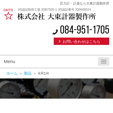
圧力計・計器なら大東計器製作所
JIS認証取得工場 JISB7505-1 JIS認証番号 JQ0608024
084-951-1705
お問い合わせはこちら
Menu
Toggl
navig
ホーム
＞
製品
＞
4:R1/4